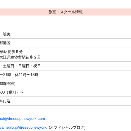
教室・スクール情報
 暁美
都港区
新橋駅徒歩５分
大江戸線汐留駅徒歩２分
・土曜日・日曜日・祝日
時〜21時 休11時〜18時
,000(税別）
,500（税別）〜
料に込
act@dressup-newyork.com
://ameblo.jp/dressupnewyork/
(オフィシャルブログ)