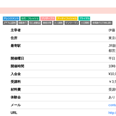
主宰者
伊藤
住所
東京
最寄駅
JR
都営
開催曜日
平日
開催時間
10
入会金
¥10
受講料
￥3
材料費
受講
体験会
あり
メール
cont
URL
http