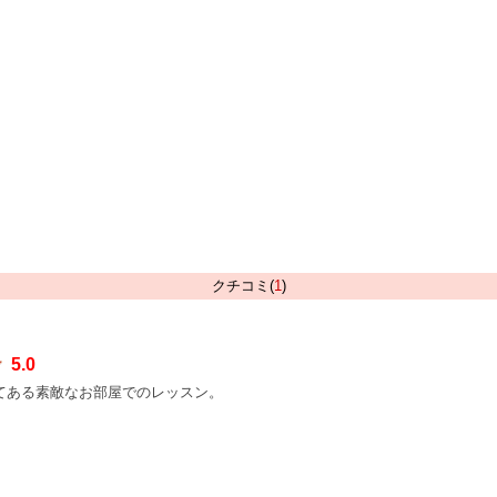
クチコミ(
1
)
5.0
てある素敵なお部屋でのレッスン。