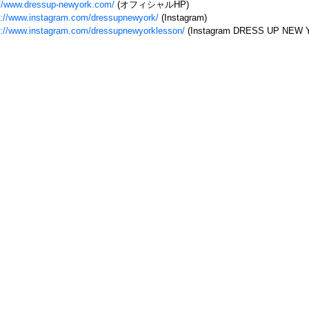
://www.dressup-newyork.com/
(オフィシャルHP)
s://www.instagram.com/dressupnewyork/
(Instagram)
s://www.instagram.com/dressupnewyorklesson/
(Instagram DRESS UP NEW 